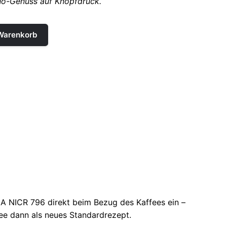
no-Genuss auf Knopfdruck.
 Warenkorb
NA
NICR 796
direkt beim Bezug des Kaffees ein –
fee dann als neues Standardrezept.