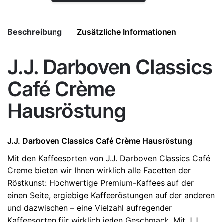
Beschreibung
Zusätzliche Informationen
J.J. Darboven Classics
Weight
1 kg
Café Crème
Hausröstung
J.J. Darboven
Classics Café Crème Hausröstung
Mit den Kaffeesorten von J.J. Darboven Classics Café
Creme bieten wir Ihnen wirklich alle Facetten der
Röstkunst: Hochwertige Premium-Kaffees auf der
einen Seite, ergiebige Kaffeeröstungen auf der anderen
und dazwischen – eine Vielzahl aufregender
Kaffeesorten für wirklich jeden Geschmack. Mit J.J.