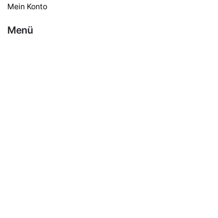
Mein Konto
J. J. Darboven
Kaffee
20,00
€
Menü
Haushalt
Gastro & Gewerbe
Kaffee
Tee
Schokolade
Zubehör
Süßes & Zucker
Milch & Pulver
Google Bewertungen