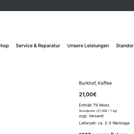
Shop
Service & Reparatur
Unsere Leistungen
Standor
VORRÄTIG
Burkhof Ca
Burkhof
,
Kaffee
21,00
€
Enthält 7% Mwst.
Grundpreis: (
21,00
€
/ 1 kg)
zzgl.
Versand
Lieferzeit: ca. 2-3 Werktage