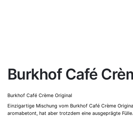
Burkhof Café Crèm
Weight
1 kg
Burkhof
Café Crème Original
Einzigartige Mischung vom Burkhof Café Crème Original
aromabetont, hat aber trotzdem eine ausgeprägte Fülle