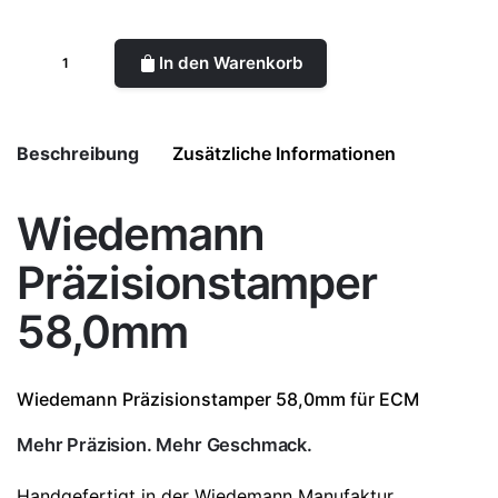
In den Warenkorb
Beschreibung
Zusätzliche Informationen
Wiedemann
Olivenholz, Nussbaum, Eiche,
Ausführung
Präzisionstamper
Räuchereiche, Alu Schwarz, Alu Silber
58,0mm
Wiedemann
Präzisionstamper 58,0mm für
ECM
Mehr Präzision. Mehr Geschmack.
Handgefertigt in der Wiedemann Manufaktur