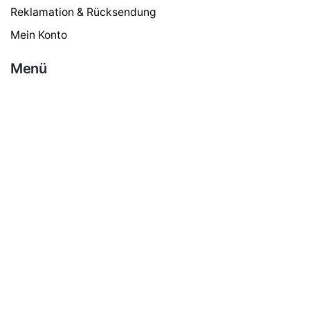
Reklamation & Rücksendung
Mein Konto
Wiedemann
79,00
€
Menü
Haushalt
Gastro & Gewerbe
Kaffee
Tee
Schokolade
Zubehör
Süßes & Zucker
Milch & Pulver
Google Bewertungen