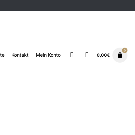
0
te
Kontakt
Mein Konto
0,00
€
rstation
ellbar
ECM Zubehör
139,50
€