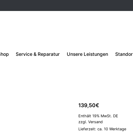
Shop
Service & Reparatur
Unsere Leistungen
Standor
VORRÄTIG
ECM Tampe
höhenverst
ECM Zubehör
139,50
€
Enthält 19% MwSt. DE
zzgl.
Versand
Lieferzeit: ca. 10 Werktage