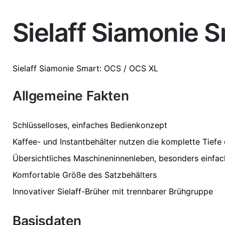
Sielaff Siamonie 
Weight
47 kg
Dimensions
54 × 38 × 5
Sielaff
Siamonie
Smart: OCS / OCS XL
Varianten
OCS, OCS X
Allgemeine Fakten
Schlüsselloses, einfaches Bedienkonzept
Kaffee- und Instantbehälter nutzen die komplette Tief
Übersichtliches Maschineninnenleben, besonders einfac
Komfortable Größe des Satzbehälters
Innovativer Sielaff-Brüher mit trennbarer Brühgruppe
Basisdaten