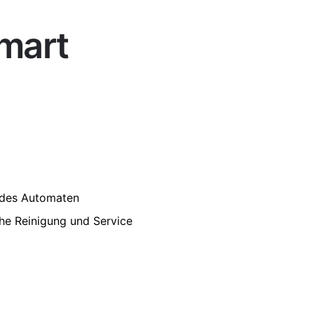
Smart
4,5 cm
L
e des Automaten
he Reinigung und Service