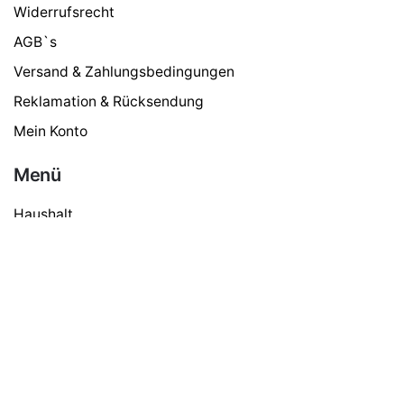
Widerrufsrecht
AGB`s
Versand & Zahlungsbedingungen
Reklamation & Rücksendung
Mein Konto
Nivona Zubehör
Menü
13,95
€
Haushalt
Gastro & Gewerbe
Kaffee
Tee
Schokolade
Zubehör
Süßes & Zucker