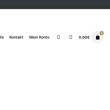
0
te
Kontakt
Mein Konto
0,00
€
sile
Kaffee
Portioli