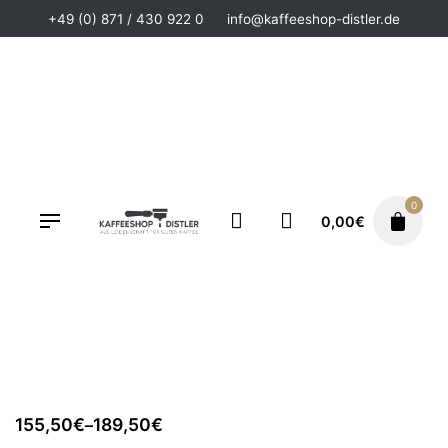
+49 (0) 871 / 430 922 0
info@kaffeeshop-distler.de
0
0,00
€
VORRÄTIG
ECM Sudschublade
ECM Zubehör
155,50
€
189,50
€
–