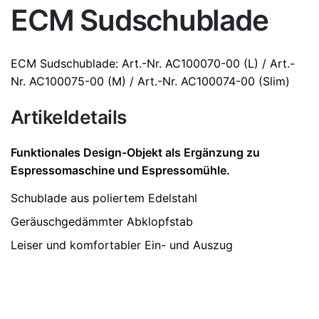
ECM Sudschublade
Weight
kg
ECM
Sudschublade: Art.-Nr. AC100070-00
(L)
/ Art.-
Dimensions
n. v.
Nr. AC100075-00
(M)
/ Art.-Nr. AC100074-00
(Slim)
Größe
L, M, S
Artikeldetails
Funktionales Design-Objekt als Ergänzung zu
Espressomaschine und Espressomühle.
Schublade aus poliertem Edelstahl
Geräuschgedämmter Abklopfstab
Leiser und komfortabler Ein- und Auszug