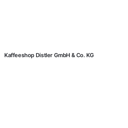
ECM Zubehör
155,50
€
189,50
€
Kaffeeshop Distler GmbH & Co. KG
E-Mail:
info@kaffeeshop-distler.de
Telefon
:
+49 (0) 871 / 430 922 0
Telefax
:
+49 (0) 871 / 430922 2
Adresse:
Goethestraße 87, 84032 Landshut Deutschland
Wir akzeptieren: