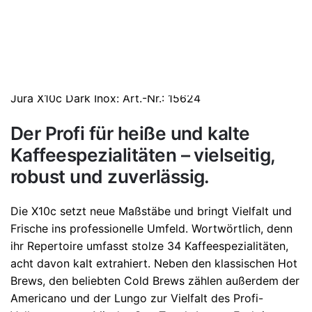
Beschreibung
Zusätzliche Informationen
Jura X10c
Weight
17,10 kg
Jura
X10c Dark Inox
: Art.-Nr.: 15624
Dimensions
46,10 × 37,3 × 52,4 cm
Der Profi für heiße und kalte
Kaffeespezialitäten – vielseitig,
robust und zuverlässig.
Die X10c setzt neue Maßstäbe und bringt Vielfalt und
Frische ins professionelle Umfeld. Wortwörtlich, denn
ihr Repertoire umfasst stolze 34 Kaffeespezialitäten,
acht davon kalt extrahiert. Neben den klassischen Hot
Brews, den beliebten Cold Brews zählen außerdem der
Americano und der Lungo zur Vielfalt des Profi-