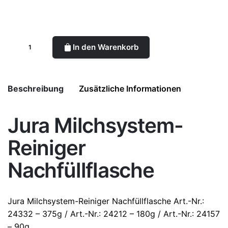
Clear
In den Warenkorb
Beschreibung
Zusätzliche Informationen
Jura Milchsystem-
Größe
375 g, 180 g, 90 g
Reiniger
Nachfüllflasche
Jura
Milchsystem-Reiniger Nachfüllflasche Art.-Nr.:
24332 –
375g
/ Art.-Nr.: 24212 –
180g
/ Art.-Nr.: 24157
–
90g