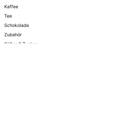
Kaffee
Tee
Schokolade
Jura Zubehör
13,99
€
49,90
€
Zubehör
Süßes & Zucker
Milch & Pulver
Google Bewertungen
4,5
24 Rezensionen
Truppen Memes
★★★★★
vor 5 Monaten
Ich war vor 2 Wochen dort und bin positiv
überrascht. Die Auswahl an Kaffeemaschinen