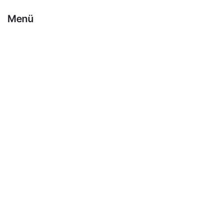
12,99
€
19,99
€
Menü
Haushalt
Gastro & Gewerbe
Kaffee
Tee
Schokolade
Zubehör
Süßes & Zucker
Milch & Pulver
Google Bewertungen
4,5