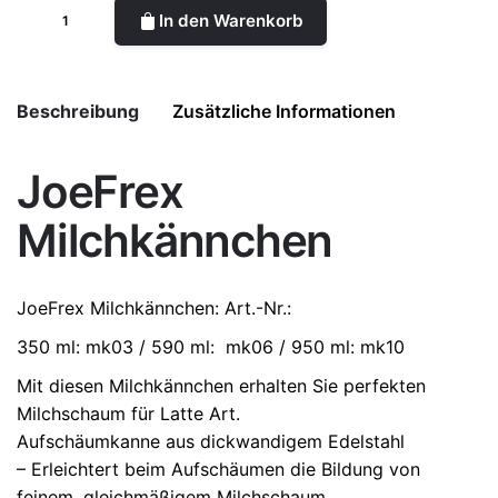
In den Warenkorb
Beschreibung
Zusätzliche Informationen
JoeFrex
Größe
350 ml, 590 ml, 950 ml
Milchkännchen
JoeFrex
Milchkännchen: Art.-Nr.:
350 ml: mk03 / 590 ml:
mk06 / 950 ml: mk10
Mit diesen Milchkännchen erhalten Sie perfekten
Milchschaum für Latte Art.
Aufschäumkanne aus dickwandigem Edelstahl
– Erleichtert beim Aufschäumen die Bildung von
feinem, gleichmäßigem Milchschaum