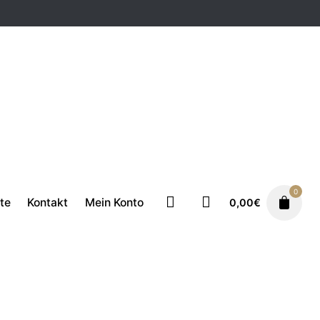
Milchbehälter
0
te
Kontakt
Mein Konto
0,00
€