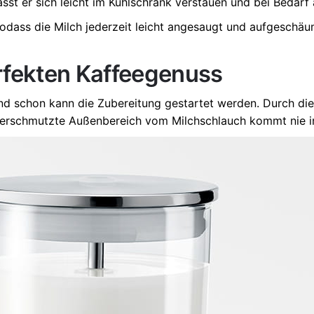
st er sich leicht im Kühlschrank verstauen und bei Bedarf
odass die Milch jederzeit leicht angesaugt und aufgeschäumt
rfekten Kaffeegenuss
nd schon kann die Zubereitung gestartet werden. Durch di
 verschmutzte Außenbereich vom Milchschlauch kommt nie in