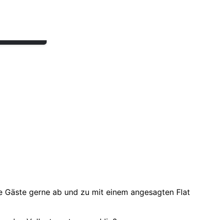
.-Nr.: 72570
Jura Zubehör
 Warenkorb
24,99
€
ihre Gäste gerne ab und zu mit einem angesagten Flat