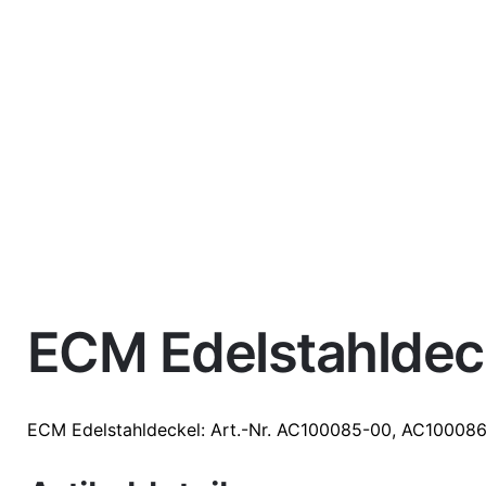
ECM Edelstahldec
Weight
0,5 kg
Größe
Trichter, Bo
ECM
Edelstahldeckel
: Art.-Nr. AC100085-00, AC10008