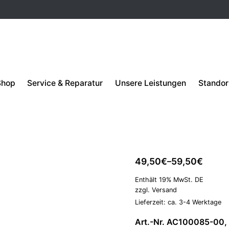
Shop
Service & Reparatur
Unsere Leistungen
Standor
VORRÄTIG
ECM Edelst
ECM Zubehör
49,50
€
59,50
€
–
Enthält 19% MwSt. DE
zzgl.
Versand
Lieferzeit: ca. 3-4 Werktage
Art.-Nr. AC100085-00