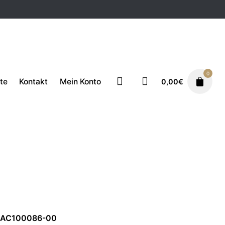
0
te
Kontakt
Mein Konto
0,00
€
ahldeckel
ECM Zubehör
49,50
€
59,50
€
, AC100086-00