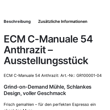
In den Warenkorb
Beschreibung
Zusätzliche Informationen
ECM C-Manuale 54
Weight
5,1 kg
Anthrazit –
Dimensions
17,5 × 11,5 × 35,5 cm
Ausstellungsstück
ECM
C-Manuale 54 Anthrazit
: Art.-Nr.: GR100001-04
Grind-on-Demand Mühle, Schlankes
Design, voller Geschmack
Frisch gemahlen – für den perfekten Espresso ein