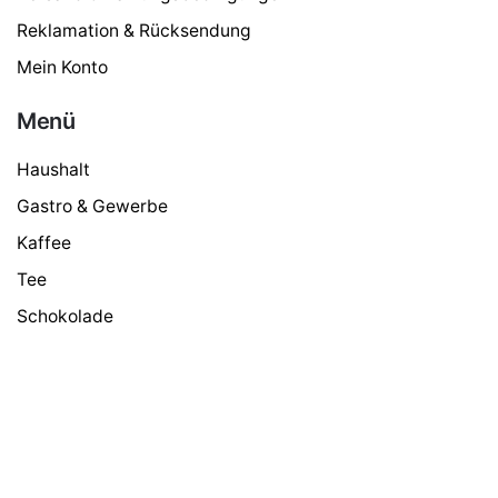
Reklamation & Rücksendung
Mein Konto
Menü
Haushalt
Gastro & Gewerbe
Kaffee
Maschinen
Tee
UVP:
495,00
€
439,00
€
Schokolade
Zubehör
Süßes & Zucker
Milch & Pulver
Google Bewertungen