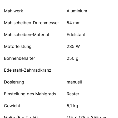
Mahlwerk
Aluminium
Mahlscheiben-Durchmesser
54 mm
Mahlscheiben-Material
Edelstahl
Motorleistung
235 W
Bohnenbehälter
250 g
Edelstahl-Zahnradkranz
Dosierung
manuell
Einstellung des Mahlgrads
Raster
Gewicht
5,1 kg
Maße (B x T x H)
115 x 175 x 355 mm