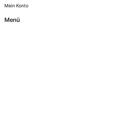
Mein Konto
Brita Zubehör
24,50
€
26,50
€
Menü
Haushalt
Gastro & Gewerbe
Kaffee
Tee
Schokolade
Zubehör
Süßes & Zucker
Milch & Pulver
Google Bewertungen